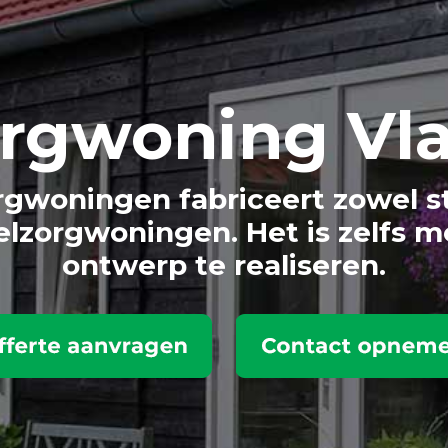
rg
woning Vl
gwoningen fabriceert zowel s
lzorgwoningen. Het is zelfs m
ontwerp te realiseren.