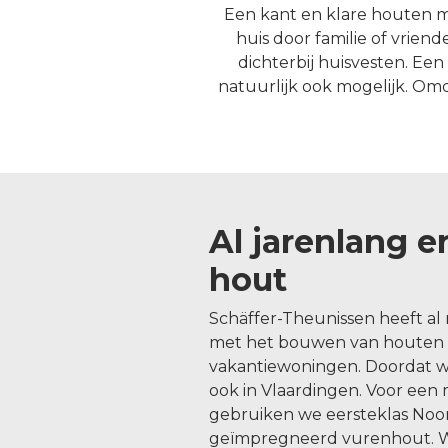
Een kant en klare houten ma
huis door familie of vrie
dichterbij huisvesten. Ee
natuurlijk ook mogelijk. Omd
Al jarenlang e
hout
Schäffer-Theunissen heeft al 
met het bouwen van houten t
vakantiewoningen. Doordat wi
ook in Vlaardingen. Voor ee
gebruiken we eersteklas No
geïmpregneerd vurenhout. Wi