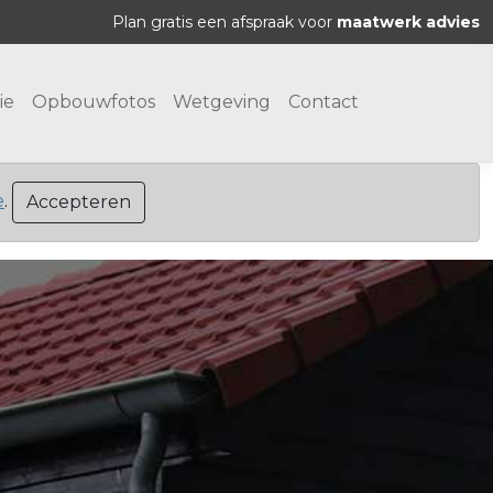
Plan gratis een afspraak voor
maatwerk advies
ie
Opbouwfotos
Wetgeving
Contact
e
.
Accepteren