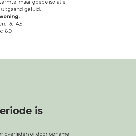
armte, maar goede isolatie
uitgaand geluid.
 woning.
n: Rc. 4,5
. 6,0
riode is
r overlijden of door opname