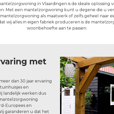
ntelzorgwoning in Vlaardingen is de ideale oplossing v
nden. Met een mantelzorgwoning kunt u degene die u ve
n mantelzorgwoning als maatwerk of zelfs geheel naar e
at wij alles in eigen fabriek produceren is de mantelzo
woonbehoefte aan te passen.
rvaring met
meer dan 30 jaar ervaring
uinhuisjes en
j landelijk werken dus
n mantelzorgwoning
ord-Europees en
j garanderen u dat het