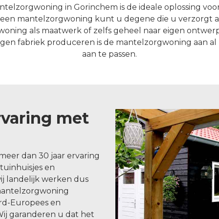
telzorgwoning in Gorinchem is de ideale oplossing voor
t een mantelzorgwoning kunt u degene die u verzorgt a
oning als maatwerk of zelfs geheel naar eigen ontwerp 
 eigen fabriek produceren is de mantelzorgwoning aan 
aan te passen.
rvaring met
meer dan 30 jaar ervaring
uinhuisjes en
j landelijk werken dus
mantelzorgwoning
ord-Europees en
j garanderen u dat het