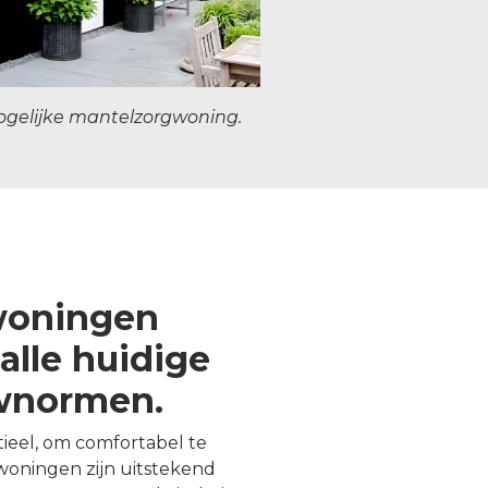
ogelijke mantelzorgwoning.
woningen
alle huidige
uwnormen.
ntieel, om comfortabel te
oningen zijn uitstekend