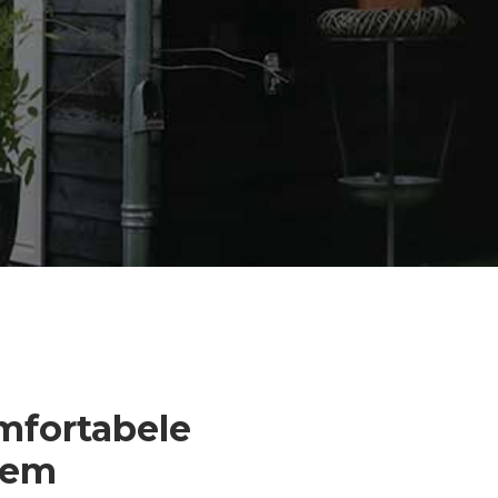
mfortabele
hem