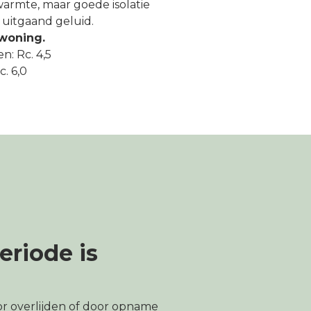
armte, maar goede isolatie
uitgaand geluid.
 woning.
n: Rc. 4,5
. 6,0
riode is
r overlijden of door opname