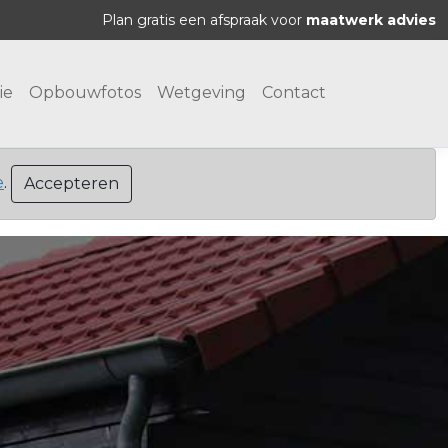
Plan gratis een afspraak voor
maatwerk advies
ie
Opbouwfotos
Wetgeving
Contact
e
.
Accepteren