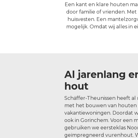
Een kant en klare houten man
door familie of vrienden. Me
huisvesten. Een mantelzorgw
mogelijk. Omdat wij alles in
Al jarenlang e
hout
Schäffer-Theunissen heeft al 
met het bouwen van houten t
vakantiewoningen. Doordat wi
ook in Gorinchem. Voor een 
gebruiken we eersteklas No
geïmpregneerd vurenhout. Wi