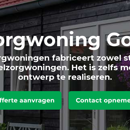
org
woning G
gwoningen fabriceert zowel s
lzorgwoningen. Het is zelfs m
ontwerp te realiseren.