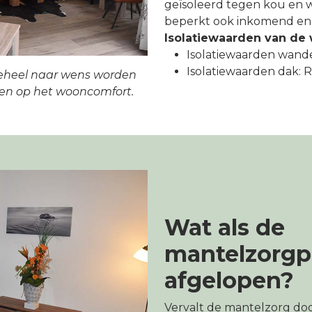
geïsoleerd tegen kou en w
beperkt ook inkomend en 
Isolatiewaarden van de
Isolatiewaarden wande
Isolatiewaarden dak: Rc
eheel naar wens worden
en op het wooncomfort.
Wat als de
mantelzorgpe
afgelopen?
Vervalt de mantelzorg doo