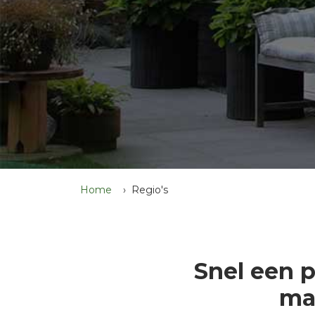
Home
Regio's
Snel een 
ma