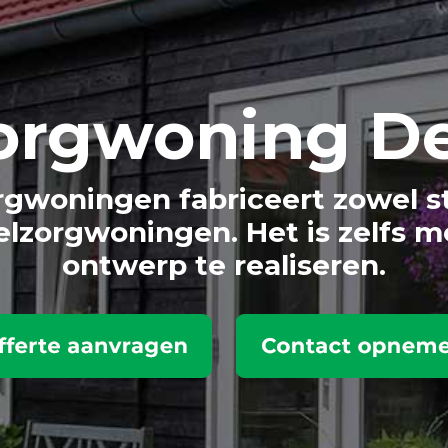
org
woning D
gwoningen fabriceert zowel s
lzorgwoningen. Het is zelfs m
ontwerp te realiseren.