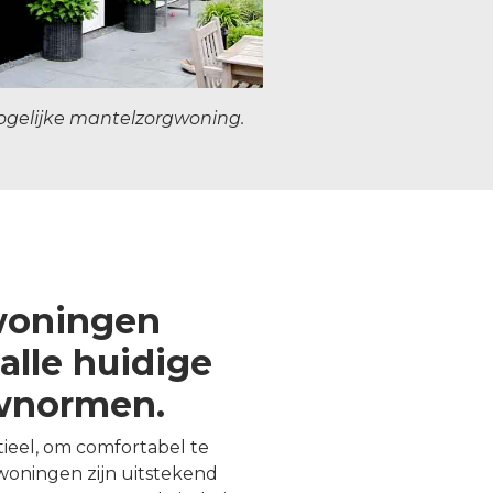
ogelijke mantelzorgwoning.
woningen
alle huidige
uwnormen.
ntieel, om comfortabel te
oningen zijn uitstekend