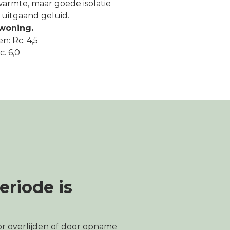
armte, maar goede isolatie
uitgaand geluid.
 woning.
n: Rc. 4,5
. 6,0
riode is
r overlijden of door opname