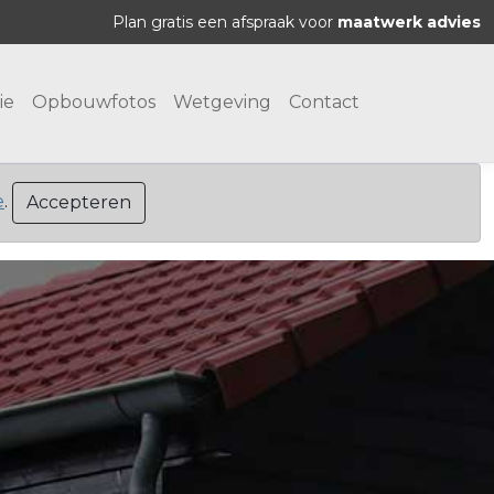
Plan gratis een afspraak voor
maatwerk advies
ie
Opbouwfotos
Wetgeving
Contact
e
.
Accepteren