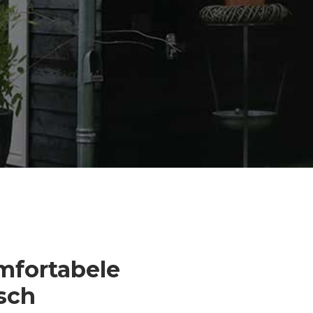
mfortabele
sch