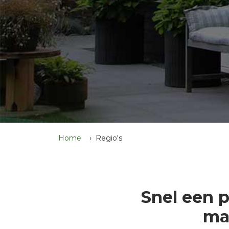
Home
Regio's
Snel een 
ma