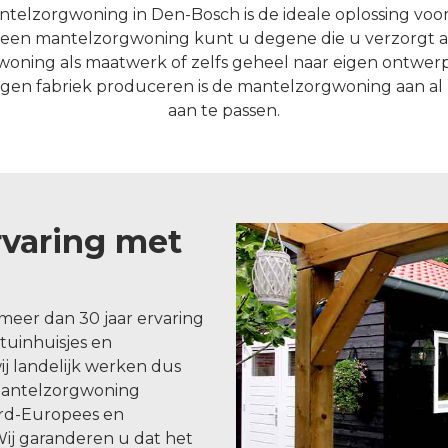
telzorgwoning in Den-Bosch is de ideale oplossing voor
t een mantelzorgwoning kunt u degene die u verzorgt a
oning als maatwerk of zelfs geheel naar eigen ontwerp 
 eigen fabriek produceren is de mantelzorgwoning aan 
aan te passen.
rvaring met
meer dan 30 jaar ervaring
uinhuisjes en
j landelijk werken dus
mantelzorgwoning
ord-Europees en
j garanderen u dat het