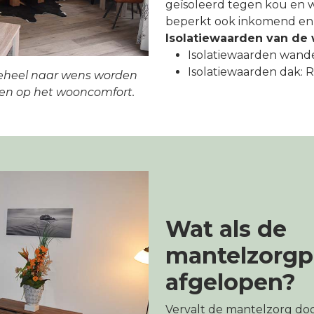
geïsoleerd tegen kou en w
beperkt ook inkomend en 
Isolatiewaarden van de
Isolatiewaarden wande
Isolatiewaarden dak: Rc
eheel naar wens worden
en op het wooncomfort.
Wat als de
mantelzorgpe
afgelopen?
Vervalt de mantelzorg doo