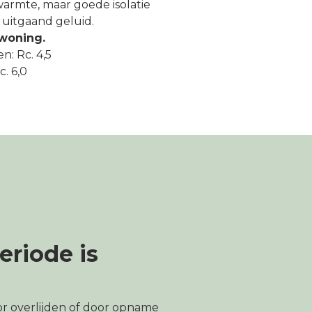
armte, maar goede isolatie
uitgaand geluid.
 woning.
n: Rc. 4,5
. 6,0
riode is
r overlijden of door opname