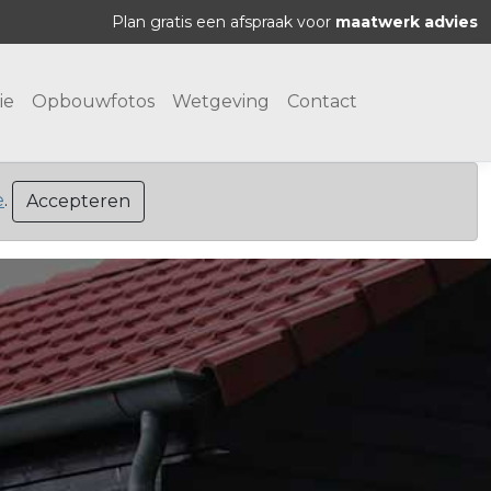
Plan gratis een afspraak voor
maatwerk advies
ie
Opbouwfotos
Wetgeving
Contact
e
.
Accepteren