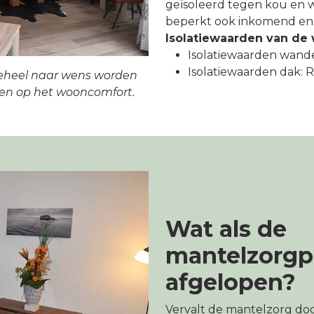
geïsoleerd tegen kou en w
beperkt ook inkomend en 
Isolatiewaarden van de
Isolatiewaarden wande
Isolatiewaarden dak: Rc
eheel naar wens worden
en op het wooncomfort.
Wat als de
mantelzorgpe
afgelopen?
Vervalt de mantelzorg doo