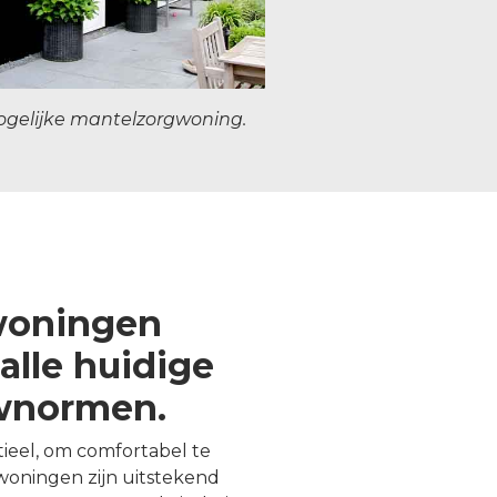
ogelijke mantelzorgwoning.
woningen
alle huidige
uwnormen.
ntieel, om comfortabel te
oningen zijn uitstekend