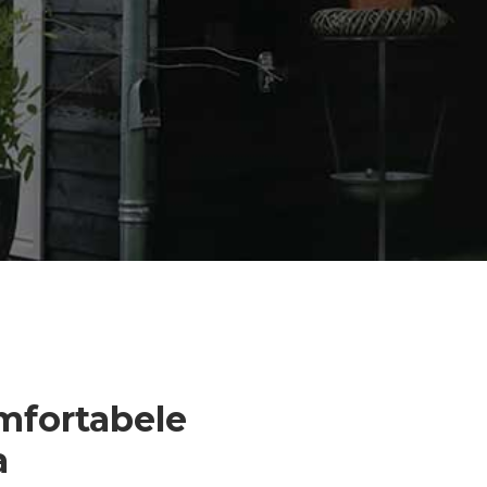
mfortabele
a