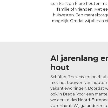
Een kant en klare houten man
familie of vrienden. Met 
huisvesten. Een mantelzorgw
mogelijk. Omdat wij alles in
Al jarenlang e
hout
Schäffer-Theunissen heeft al 
met het bouwen van houten t
vakantiewoningen. Doordat wi
ook in Breda. Voor een mant
we eersteklas Noord-Europe
vurenhout. Wij garanderen u 