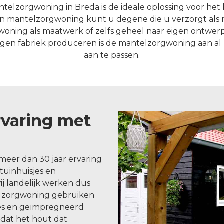
telzorgwoning in Breda is de ideale oplossing voor het 
een mantelzorgwoning kunt u degene die u verzorgt als 
oning als maatwerk of zelfs geheel naar eigen ontwerp 
 eigen fabriek produceren is de mantelzorgwoning aan 
aan te passen.
rvaring met
meer dan 30 jaar ervaring
uinhuisjes en
j landelijk werken dus
elzorgwoning gebruiken
es en geïmpregneerd
dat het hout dat