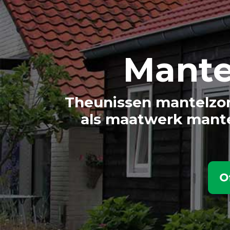
Mante
Theunissen mantelzor
als maatwerk mante