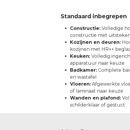
Standaard inbegrepen
Constructie:
Volledige h
constructie met uitstekend
Kozijnen en deuren:
Hoo
kozijnen met HR++ begla
Keuken:
Volledig ingeri
apparatuur naar keuze
Badkamer:
Complete bad
en wastafel
Vloeren:
Afgewerkte vlo
of laminaat naar keuze
Wanden en plafond:
Vol
schilderklaar of gestuct