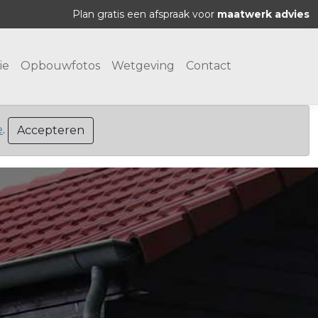
Plan gratis een afspraak voor
maatwerk advies
ie
Opbouwfotos
Wetgeving
Contact
e
.
Accepteren