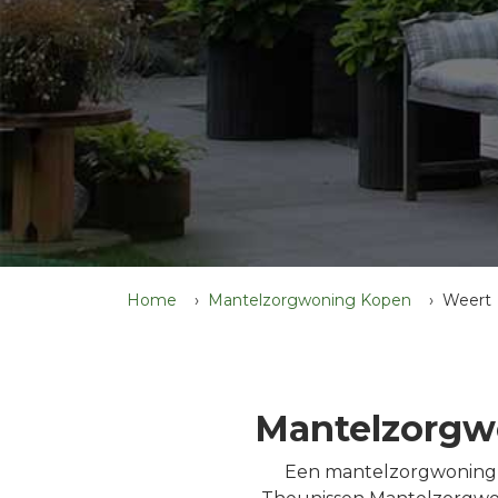
Home
Mantelzorgwoning Kopen
Weert
Mantelzorgwo
Een mantelzorgwoning ko