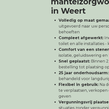
mantelzorgwo
in Weert
Volledig op maat gemaa
uitgevoerd naar uw pers
behoeften
Compleet afgewerkt:
In
toilet en alle installaties 
Comfort van een stene
isolatie, geluidswering e
Snel geplaatst:
Binnen 2
bestelling tot plaatsing o
25 jaar onderhoudsarm:
behandeld voor langduri
Flexibel in gebruik:
Na d
te verplaatsen, verkope
geven
Vergunningsvrij plaatse
situaties zonder vergunni