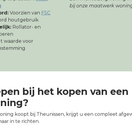
bij onze maatwerk wonin
g
rd:
Voorzien van
FSC
ord houtgebruik
lijk:
Rollator- en
voeren
 waarde voor
bestemming
epen bij het kopen van een
ning?
ng koopt bij Theunissen, krijgt u een compleet afgewe
aar in te richten.