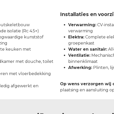
Installaties en voor
outskeletbouw
Verwarming:
CV-instal
e isolatie (Rc 4.5+)
verwarming
gwaardige kunststof
Elektra:
Complete elekt
zing
groepenkast
chte keuken met
Water en sanitair:
All
Ventilatie:
Mechanische
kamer met douche, toilet
binnenklimaat
Afwerking:
Plinten, l
eren met vloerbedekking
Op wens verzorgen wij 
ledig afgewerkt en
plaatsing en aansluiting o