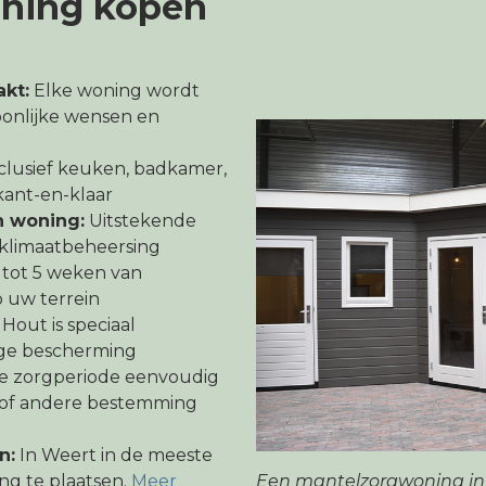
ning kopen
kt:
Elke woning wordt
oonlijke wensen en
clusief keuken, badkamer,
- kant-en-klaar
n woning:
Uitstekende
n klimaatbeheersing
 tot 5 weken van
p uw terrein
Hout is speciaal
ge bescherming
e zorgperiode eenvoudig
n of andere bestemming
n:
In Weert in de meeste
Een mantelzorgwoning in 
ng te plaatsen.
Meer