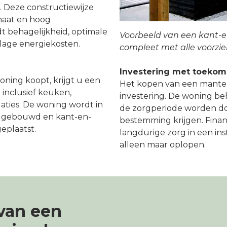
 Deze constructiewijze
imaat en hoog
 behagelijkheid, optimale
Voorbeeld van een kant-e
n lage energiekosten.
compleet met alle voorzie
Investering met toeko
ing koopt, krijgt u een
Het kopen van een mantel
inclusief keuken,
investering. De woning b
llaties. De woning wordt in
de zorgperiode worden do
en gebouwd en kant-en-
bestemming krijgen. Financ
eplaatst.
langdurige zorg in een ins
alleen maar oplopen.
van een