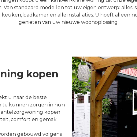
ngen koopt u een kant-en-klare woning uit onze eigen
Van standaard modellen tot uw eigen ontwerp: alles is
euken, badkamer en alle installaties. U hoeft alleen no
genieten van uw nieuwe woonoplossing.
ning kopen
ekt u naar de beste
n te kunnen zorgen in hun
mantelzorgwoning kopen
teit, comfort en gemak.
worden gebouwd volgens