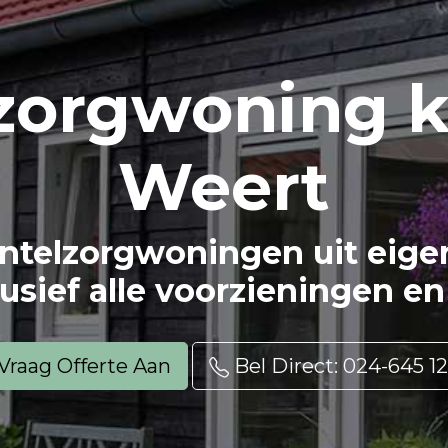
zorg
woning k
Weert
ntelzorgwoningen uit eigen 
usief alle voorzieningen en 
Vraag Offerte Aan
Bel Direct: 024-645 12