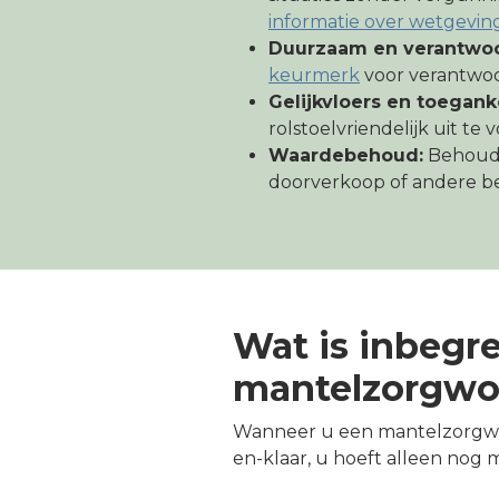
informatie over wetgevin
Duurzaam en verantwoo
keurmerk
voor verantwo
Gelijkvloers en toeganke
rolstoelvriendelijk uit te 
Waardebehoud:
Behoudt
doorverkoop of andere 
Wat is inbegr
mantelzorgwo
Wanneer u een mantelzorgwoni
en-klaar, u hoeft alleen nog m