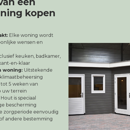
van een
ning kopen
kt:
Elke woning wordt
oonlijke wensen en
clusief keuken, badkamer,
- kant-en-klaar
n woning:
Uitstekende
n klimaatbeheersing
 tot 5 weken van
p uw terrein
Hout is speciaal
ge bescherming
e zorgperiode eenvoudig
n of andere bestemming