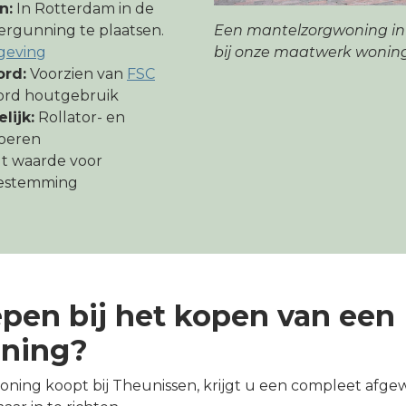
n:
In Rotterdam in de
Een mantelzorgwoning in 
ergunning te plaatsen.
bij onze maatwerk wonin
geving
rd:
Voorzien van
FSC
ord houtgebruik
lijk:
Rollator- en
voeren
 waarde voor
bestemming
epen bij het kopen van een
ning?
ng koopt bij Theunissen, krijgt u een compleet afgewe