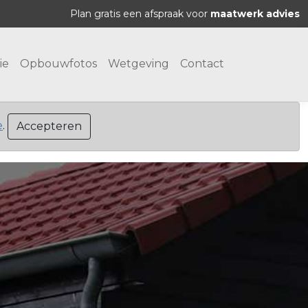
Plan gratis een afspraak voor
maatwerk advies
ie
Opbouwfotos
Wetgeving
Contact
e
.
Accepteren