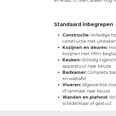
en-klaar, u hoeft alleen nog m
Standaard inbegrepen
Constructie:
Volledige h
constructie met uitstekend
Kozijnen en deuren:
Hoo
kozijnen met HR++ begla
Keuken:
Volledig ingeri
apparatuur naar keuze
Badkamer:
Complete bad
en wastafel
Vloeren:
Afgewerkte vlo
of laminaat naar keuze
Wanden en plafond:
Vol
schilderklaar of gestuct