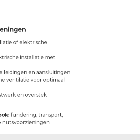
zieningen
latie of elektrische
rische installatie met
e leidingen en aansluitingen
 ventilatie voor optimaal
ijstwerk en overstek
ook:
fundering, transport,
p nutsvoorzieningen.