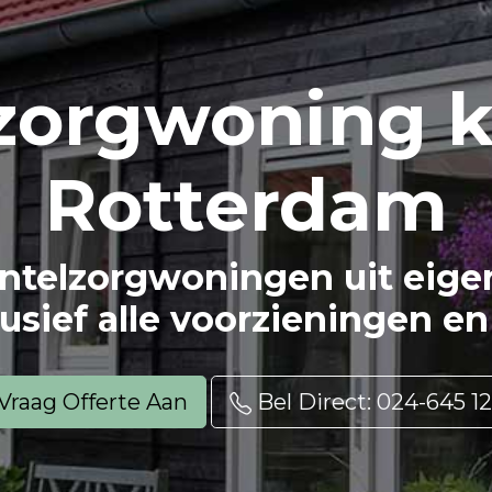
zorg
woning k
Rotterdam
ntelzorgwoningen uit eigen 
usief alle voorzieningen en 
Vraag Offerte Aan
Bel Direct: 024-645 12