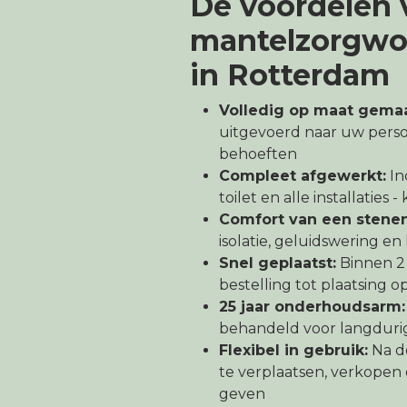
De voordelen 
mantelzorgwo
in Rotterdam
Volledig op maat gemaa
uitgevoerd naar uw pers
behoeften
Compleet afgewerkt:
In
toilet en alle installaties 
Comfort van een stene
isolatie, geluidswering e
Snel geplaatst:
Binnen 2
bestelling tot plaatsing o
25 jaar onderhoudsarm:
behandeld voor langduri
Flexibel in gebruik:
Na d
te verplaatsen, verkope
geven