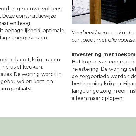
worden gebouwd volgens
 Deze constructiewijze
imaat en hoog
 behagelijkheid, optimale
Voorbeeld van een kant-e
n lage energiekosten.
compleet met alle voorzie
Investering met toeko
ing koopt, krijgt u een
Het kopen van een mantel
inclusief keuken,
investering. De woning b
llaties. De woning wordt in
de zorgperiode worden do
en gebouwd en kant-en-
bestemming krijgen. Financ
dam geplaatst.
langdurige zorg in een ins
alleen maar oplopen.