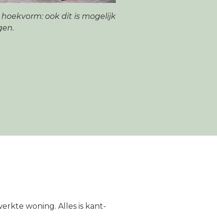
hoekvorm: ook dit is mogelijk
gen.
rkte woning. Alles is kant-