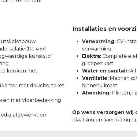
aar in te richten.
Installaties en voor
outskeletbouw
Verwarming:
CV-instal
e isolatie (Rc 4.5+)
verwarming
gwaardige kunststof
Elektra:
Complete elekt
zing
groepenkast
chte keuken met
Water en sanitair:
All
Ventilatie:
Mechanische
kamer met douche, toilet
binnenklimaat
Afwerking:
Plinten, l
eren met vloerbedekking
Op wens verzorgen wij 
ledig afgewerkt en
plaatsing en aansluiting o