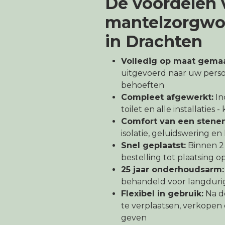
De voordelen 
mantelzorgwo
in Drachten
Volledig op maat gemaa
uitgevoerd naar uw pers
behoeften
Compleet afgewerkt:
In
toilet en alle installaties 
Comfort van een stene
isolatie, geluidswering e
Snel geplaatst:
Binnen 2
bestelling tot plaatsing o
25 jaar onderhoudsarm:
behandeld voor langduri
Flexibel in gebruik:
Na d
te verplaatsen, verkope
geven