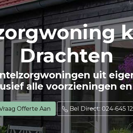
zorg
woning k
Drachten
ntelzorgwoningen uit eigen 
usief alle voorzieningen en 
Vraag Offerte Aan
Bel Direct: 024-645 12