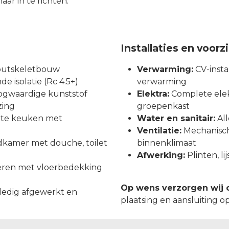
aar in te richten.
Installaties en voor
outskeletbouw
Verwarming:
CV-instal
e isolatie (Rc 4.5+)
verwarming
gwaardige kunststof
Elektra:
Complete elekt
zing
groepenkast
chte keuken met
Water en sanitair:
All
Ventilatie:
Mechanische
kamer met douche, toilet
binnenklimaat
Afwerking:
Plinten, l
eren met vloerbedekking
Op wens verzorgen wij 
ledig afgewerkt en
plaatsing en aansluiting o