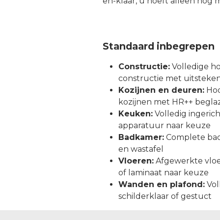
en-klaar, u hoeft alleen nog m
Standaard inbegrepen
Constructie:
Volledige h
constructie met uitstekend
Kozijnen en deuren:
Hoo
kozijnen met HR++ begla
Keuken:
Volledig ingeri
apparatuur naar keuze
Badkamer:
Complete bad
en wastafel
Vloeren:
Afgewerkte vlo
of laminaat naar keuze
Wanden en plafond:
Vol
schilderklaar of gestuct