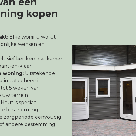
van een
ning kopen
kt:
Elke woning wordt
oonlijke wensen en
clusief keuken, badkamer,
- kant-en-klaar
n woning:
Uitstekende
n klimaatbeheersing
 tot 5 weken van
p uw terrein
Hout is speciaal
ge bescherming
e zorgperiode eenvoudig
n of andere bestemming