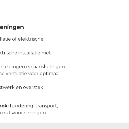
zieningen
latie of elektrische
rische installatie met
e leidingen en aansluitingen
 ventilatie voor optimaal
ijstwerk en overstek
ook:
fundering, transport,
p nutsvoorzieningen.