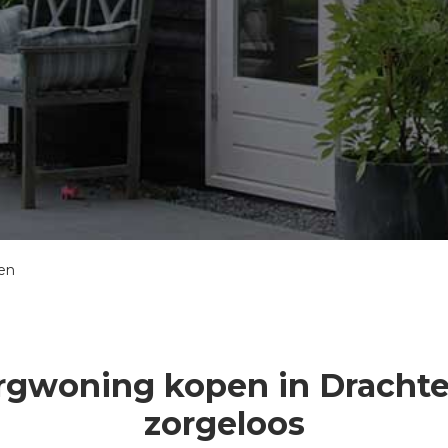
en
rgwoning kopen in Drachten
zorgeloos