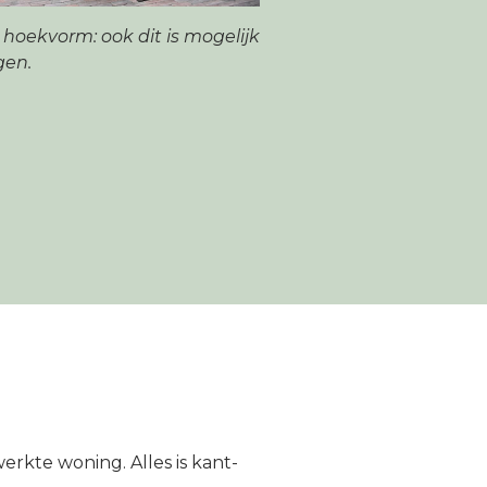
hoekvorm: ook dit is mogelijk
gen.
rkte woning. Alles is kant-