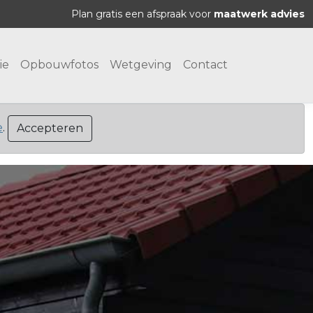
Plan gratis een afspraak voor
maatwerk advies
ie
Opbouwfotos
Wetgeving
Contact
e
.
Accepteren