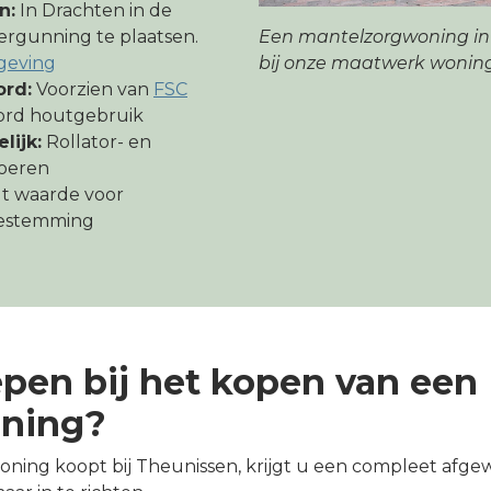
n:
In Drachten in de
Een mantelzorgwoning in 
ergunning te plaatsen.
bij onze maatwerk wonin
geving
rd:
Voorzien van
FSC
ord houtgebruik
lijk:
Rollator- en
voeren
 waarde voor
bestemming
epen bij het kopen van een
ning?
ng koopt bij Theunissen, krijgt u een compleet afgewe