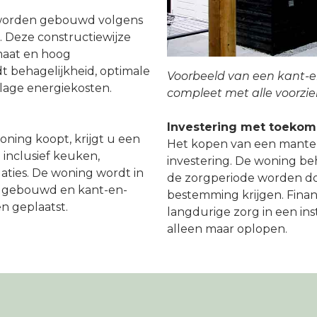
worden gebouwd volgens
 Deze constructiewijze
imaat en hoog
 behagelijkheid, optimale
Voorbeeld van een kant-e
n lage energiekosten.
compleet met alle voorzie
Investering met toeko
ing koopt, krijgt u een
Het kopen van een mantel
inclusief keuken,
investering. De woning b
llaties. De woning wordt in
de zorgperiode worden do
en gebouwd en kant-en-
bestemming krijgen. Financ
en geplaatst.
langdurige zorg in een ins
alleen maar oplopen.