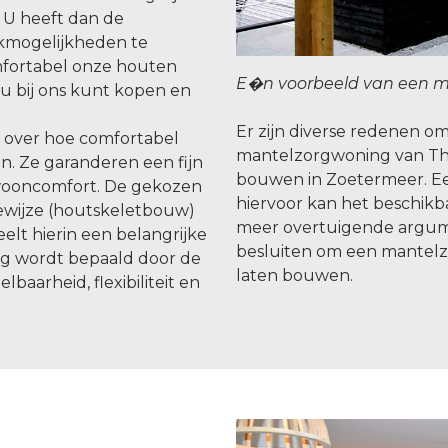
 U heeft dan de
kmogelijkheden te
omfortabel onze houten
E�n voorbeeld van een m
u bij ons kunt kopen en
Er zijn diverse redenen 
n over hoe comfortabel
mantelzorgwoning van Th
. Ze garanderen een fijn
bouwen in Zoetermeer. E
wooncomfort. De gekozen
hiervoor kan het beschikba
wijze (houtskeletbouw)
meer overtuigende argu
lt hierin een belangrijke
besluiten om een mantelz
ng wordt bepaald door de
laten bouwen.
baarheid, flexibiliteit en