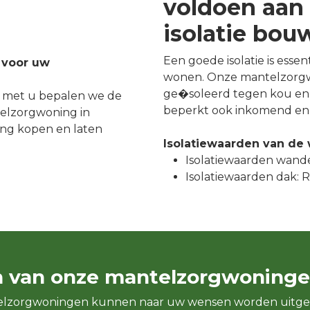
voldoen aan 
isolatie bo
Een goede isolatie is esse
 voor uw
wonen. Onze mantelzorgw
ge�soleerd tegen kou en 
 met u bepalen we de
beperkt ook inkomend en 
elzorgwoning in
ng kopen en laten
Isolatiewaarden van de
Isolatiewaarden wande
Isolatiewaarden dak: Rc
n van onze mantelzorgwoninge
elzorgwoningen kunnen naar uw wensen worden uitge