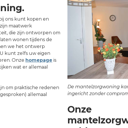
ning.
ij ons kunt kopen en
zijn maatwerk
eit, die zijn ontworpen om
 laten wonen tijdens de
nen we het ontwerp
U kunt zelfs uw eigen
oeren. Onze
homepage
is
ijken wat er allemaal
De mantelzorgwoning ka
jn om praktische redenen
ingericht zonder comprom
afgesproken) allemaal
Onze
mantelzorg