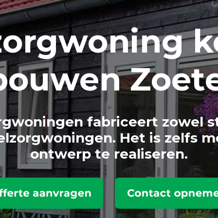
zorg
woning k
 bouwen Zoet
>
gwoningen fabriceert zowel s
lzorgwoningen. Het is zelfs m
ontwerp te realiseren.