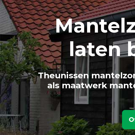
Mantel
laten
Theunissen mantelzor
als maatwerk mante