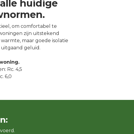
alle huidige
uwnormen.
ntieel, om comfortabel te
oningen zijn uitstekend
warmte, maar goede isolatie
uitgaand geluid.
 woning.
n: Rc. 4,5
. 6,0
n:
voerd.