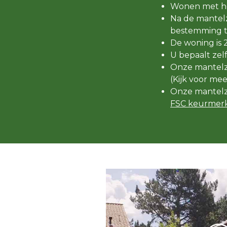
Wonen met he
Na de mantelz
bestemming t
De woning is 
U bepaalt zel
Onze mantelzo
(Kijk voor me
Onze mantelz
FSC keurmerk