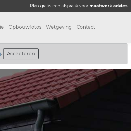
Plan gratis een afspraak voor
maatwerk advies
ie
Opbouwfotos
Wetgeving
Contact
e
.
Accepteren