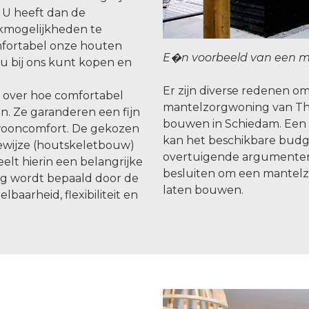
 U heeft dan de
kmogelijkheden te
omfortabel onze houten
E�n voorbeeld van een m
u bij ons kunt kopen en
Er zijn diverse redenen 
n over hoe comfortabel
mantelzorgwoning van Th
. Ze garanderen een fijn
bouwen in Schiedam. Een 
wooncomfort. De gekozen
kan het beschikbare budge
wijze (houtskeletbouw)
overtuigende argumente
lt hierin een belangrijke
besluiten om een mantelz
ng wordt bepaald door de
laten bouwen.
baarheid, flexibiliteit en