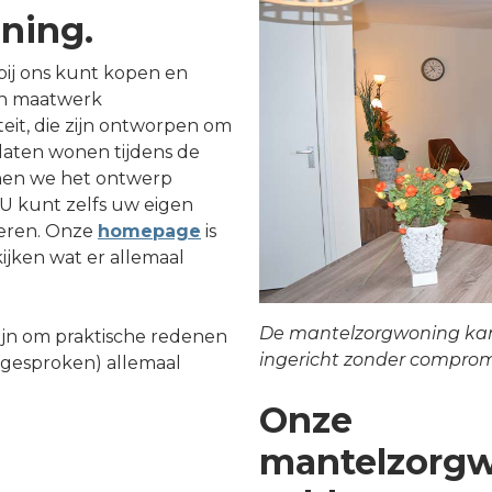
ning.
ij ons kunt kopen en
jn maatwerk
eit, die zijn ontworpen om
 laten wonen tijdens de
nen we het ontwerp
U kunt zelfs uw eigen
oeren. Onze
homepage
is
ijken wat er allemaal
De mantelzorgwoning ka
jn om praktische redenen
ingericht zonder comprom
afgesproken) allemaal
Onze
mantelzorg