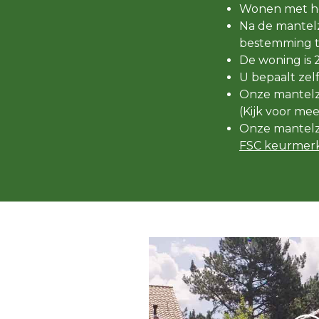
Wonen met he
Na de mantelz
bestemming t
De woning is 
U bepaalt zel
Onze mantelzo
(Kijk voor me
Onze mantelz
FSC keurmerk