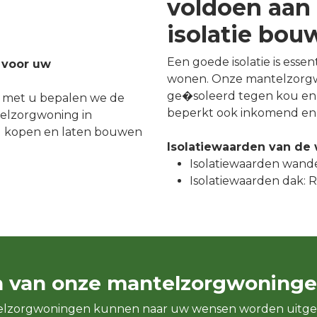
voldoen aan 
isolatie bo
Een goede isolatie is esse
 voor uw
wonen. Onze mantelzorgw
ge�soleerd tegen kou en 
 met u bepalen we de
beperkt ook inkomend en 
elzorgwoning in
 kopen en laten bouwen
Isolatiewaarden van de
Isolatiewaarden wande
Isolatiewaarden dak: Rc
n van onze mantelzorgwoninge
elzorgwoningen kunnen naar uw wensen worden uitge