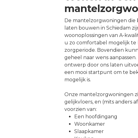
mantelzorgwo
De mantelzorgwoningen die b
laten bouwen in Schiedam zi
woonoplossingen van A-kwalit
u zo comfortabel mogelijk te
zorgperiode. Bovendien kun
geheel naar wens aanpassen. 
ontwerp door ons laten uitv
een mooi startpunt om te bek
mogelijk is.
Onze mantelzorgwoningen zi
gelijkvloers, en (mits anders 
voorzien van:
Een hoofdingang
Woonkamer
Slaapkamer