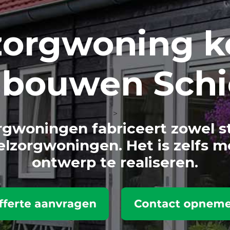
zorg
woning k
n bouwen Sch
>
gwoningen fabriceert zowel s
lzorgwoningen. Het is zelfs m
ontwerp te realiseren.