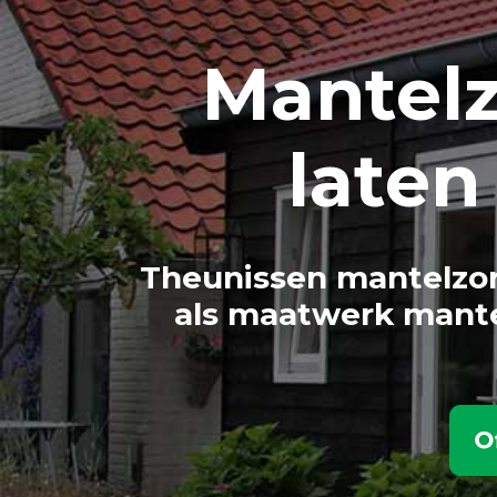
Mantel
late
Theunissen mantelzor
als maatwerk mante