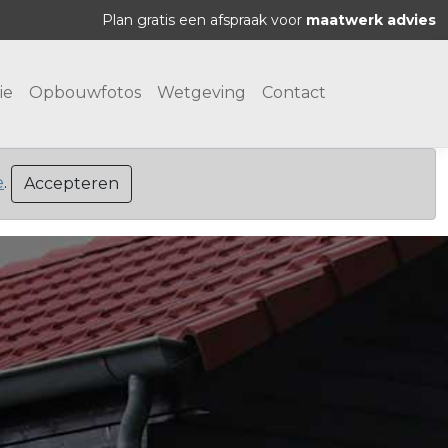
Plan gratis een afspraak voor
maatwerk advies
ie
Opbouwfotos
Wetgeving
Contact
e
.
Accepteren