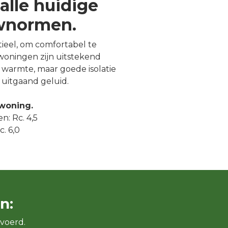
alle huidige
uwnormen.
ntieel, om comfortabel te
oningen zijn uitstekend
warmte, maar goede isolatie
uitgaand geluid.
 woning.
n: Rc. 4,5
. 6,0
n:
voerd.