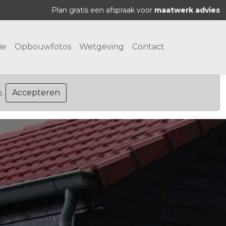
Plan gratis een afspraak voor
maatwerk advies
ie
Opbouwfotos
Wetgeving
Contact
e
.
Accepteren