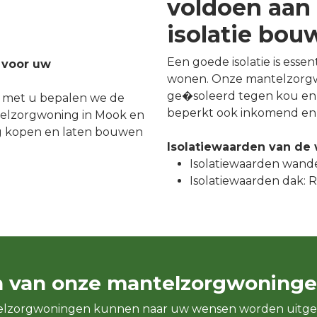
voldoen aan 
isolatie bo
Een goede isolatie is esse
 voor uw
wonen. Onze mantelzorgw
ge�soleerd tegen kou en 
 met u bepalen we de
beperkt ook inkomend en 
elzorgwoning in Mook en
g kopen en laten bouwen
Isolatiewaarden van de
Isolatiewaarden wande
Isolatiewaarden dak: Rc
n van onze mantelzorgwoninge
elzorgwoningen kunnen naar uw wensen worden uitge