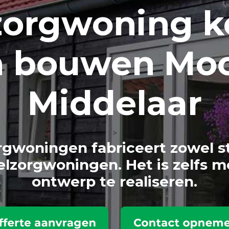
zorg
woning k
n bouwen Mo
Middelaar
>
gwoningen fabriceert zowel s
lzorgwoningen. Het is zelfs m
ontwerp te realiseren.