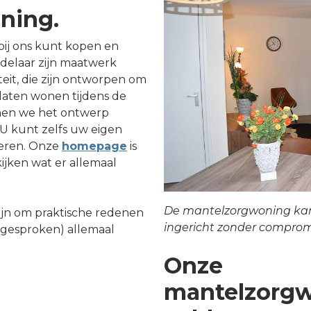
ning.
ij ons kunt kopen en
delaar zijn maatwerk
eit, die zijn ontworpen om
 laten wonen tijdens de
nen we het ontwerp
U kunt zelfs uw eigen
oeren. Onze
homepage
is
ijken wat er allemaal
De mantelzorgwoning ka
jn om praktische redenen
ingericht zonder comprom
afgesproken) allemaal
Onze
mantelzorg