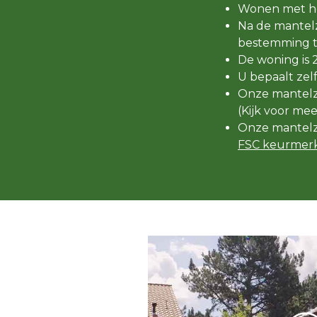
Wonen met he
Na de mantelz
bestemming t
De woning is 
U bepaalt zel
Onze mantelzo
(Kijk voor me
Onze mantelz
FSC keurmerk