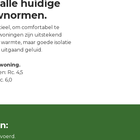
alle huidige
uwnormen.
ntieel, om comfortabel te
oningen zijn uitstekend
warmte, maar goede isolatie
uitgaand geluid.
 woning.
n: Rc. 4,5
. 6,0
n:
voerd.