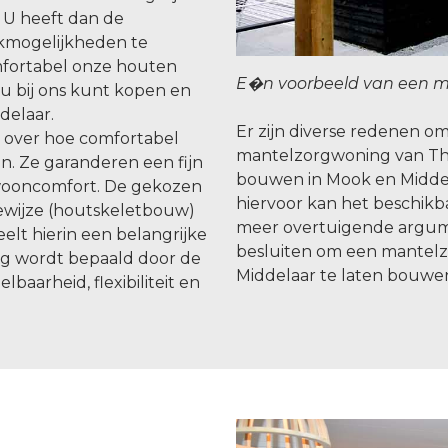
 U heeft dan de
kmogelijkheden te
omfortabel onze houten
E�n voorbeeld van een m
u bij ons kunt kopen en
delaar.
Er zijn diverse redenen 
n over hoe comfortabel
mantelzorgwoning van Th
. Ze garanderen een fijn
bouwen in Mook en Midde
wooncomfort. De gekozen
hiervoor kan het beschikba
wijze (houtskeletbouw)
meer overtuigende argu
lt hierin een belangrijke
besluiten om een mantel
ng wordt bepaald door de
Middelaar te laten bouwe
baarheid, flexibiliteit en