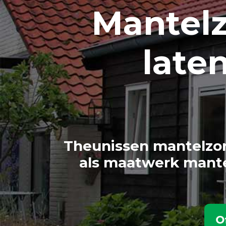
Mantel
late
Theunissen mantelzor
als maatwerk mante