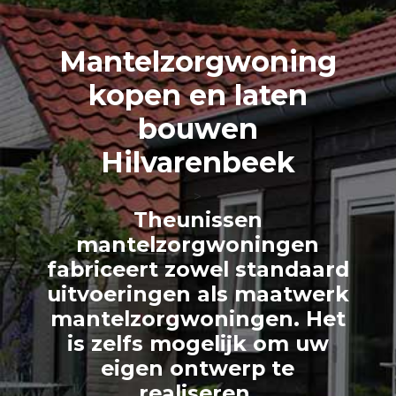
Mantelzorg
woning
kopen en laten
bouwen
Hilvarenbeek
>
Theunissen
mantelzorgwoningen
fabriceert zowel standaard
uitvoeringen als maatwerk
mantelzorgwoningen. Het
is zelfs mogelijk om uw
eigen ontwerp te
realiseren.