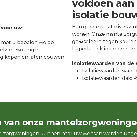
voldoen aan 
isolatie bo
Een goede isolatie is esse
 voor uw
wonen. Onze mantelzorgw
ge�soleerd tegen kou en 
 met u bepalen we de
beperkt ook inkomend en 
elzorgwoning in
ng kopen en laten bouwen
Isolatiewaarden van de
Isolatiewaarden wande
Isolatiewaarden dak: Rc
n van onze mantelzorgwoninge
elzorgwoningen kunnen naar uw wensen worden uitge