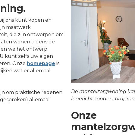
ning.
ij ons kunt kopen en
ijn maatwerk
eit, die zijn ontworpen om
 laten wonen tijdens de
nen we het ontwerp
U kunt zelfs uw eigen
oeren. Onze
homepage
is
ijken wat er allemaal
De mantelzorgwoning ka
jn om praktische redenen
ingericht zonder comprom
afgesproken) allemaal
Onze
mantelzorg