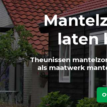
Mantel
laten
Theunissen mantelzor
als maatwerk mante