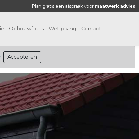
Plan gratis een afspraak voor
maatwerk advies
ie
Opbouwfotos
Wetgeving
Contact
e
.
Accepteren