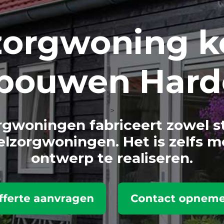
zorg
woning k
 bouwen Hard
>
gwoningen fabriceert zowel s
lzorgwoningen. Het is zelfs m
ontwerp te realiseren.