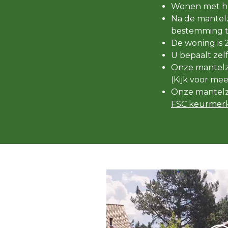
Wonen met he
Na de mantelz
bestemming t
De woning is 
U bepaalt zel
Onze mantelzo
(Kijk voor me
Onze mantelz
FSC keurmerk