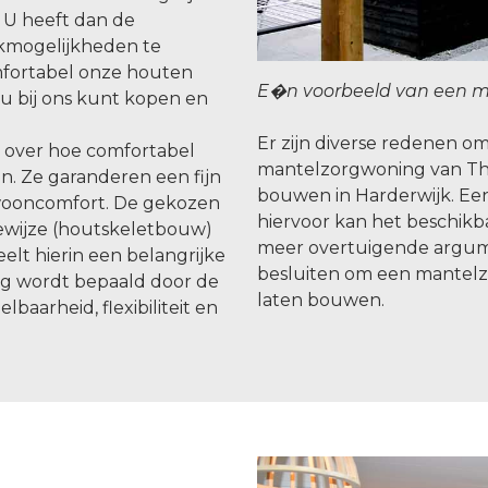
 U heeft dan de
kmogelijkheden te
omfortabel onze houten
E�n voorbeeld van een m
u bij ons kunt kopen en
Er zijn diverse redenen 
n over hoe comfortabel
mantelzorgwoning van Th
. Ze garanderen een fijn
bouwen in Harderwijk. Ee
wooncomfort. De gekozen
hiervoor kan het beschikba
wijze (houtskeletbouw)
meer overtuigende argu
lt hierin een belangrijke
besluiten om een mantelz
ng wordt bepaald door de
laten bouwen.
baarheid, flexibiliteit en