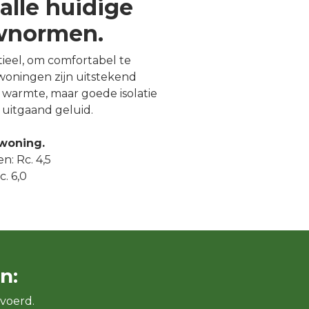
alle huidige
uwnormen.
ntieel, om comfortabel te
oningen zijn uitstekend
warmte, maar goede isolatie
uitgaand geluid.
 woning.
n: Rc. 4,5
. 6,0
n:
voerd.