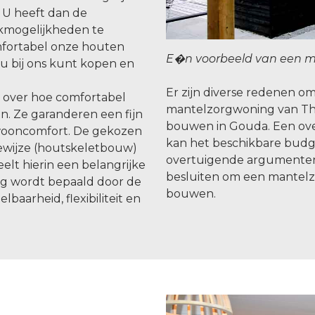
 U heeft dan de
kmogelijkheden te
omfortabel onze houten
E�n voorbeeld van een m
u bij ons kunt kopen en
Er zijn diverse redenen 
n over hoe comfortabel
mantelzorgwoning van Th
. Ze garanderen een fijn
bouwen in Gouda. Een ove
wooncomfort. De gekozen
kan het beschikbare budge
wijze (houtskeletbouw)
overtuigende argumente
lt hierin een belangrijke
besluiten om een mantelz
ng wordt bepaald door de
bouwen.
baarheid, flexibiliteit en