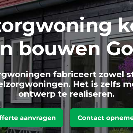
zorg
woning k
en bouwen G
>
gwoningen fabriceert zowel s
lzorgwoningen. Het is zelfs m
ontwerp te realiseren.