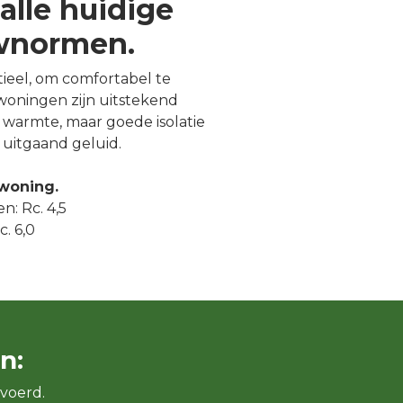
alle huidige
uwnormen.
ntieel, om comfortabel te
oningen zijn uitstekend
warmte, maar goede isolatie
uitgaand geluid.
 woning.
n: Rc. 4,5
. 6,0
n:
voerd.