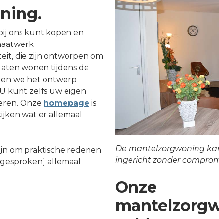
ning.
ij ons kunt kopen en
maatwerk
eit, die zijn ontworpen om
 laten wonen tijdens de
nen we het ontwerp
U kunt zelfs uw eigen
oeren. Onze
homepage
is
ijken wat er allemaal
De mantelzorgwoning ka
jn om praktische redenen
ingericht zonder comprom
afgesproken) allemaal
Onze
mantelzorg