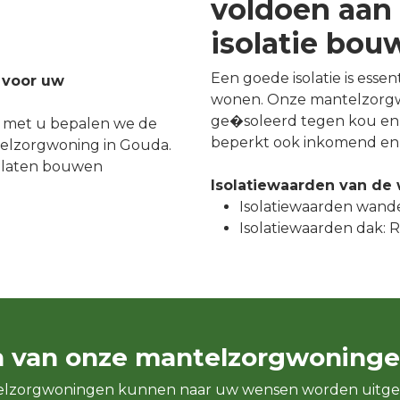
voldoen aan 
isolatie bo
Een goede isolatie is esse
 voor uw
wonen. Onze mantelzorgw
ge�soleerd tegen kou en 
 met u bepalen we de
beperkt ook inkomend en 
elzorgwoning in Gouda.
 laten bouwen
Isolatiewaarden van de
Isolatiewaarden wande
Isolatiewaarden dak: Rc
n van onze mantelzorgwoninge
elzorgwoningen kunnen naar uw wensen worden uitge