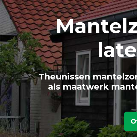
Mantel
lat
Theunissen mantelzor
als maatwerk mante