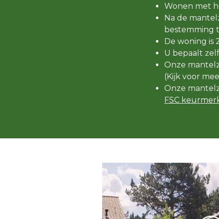
Wonen met he
Na de mantelz
bestemming t
De woning is 
U bepaalt zel
Onze mantelzo
(Kijk voor me
Onze mantelz
FSC keurmerk