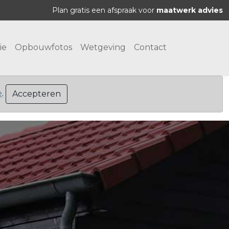
Plan gratis een afspraak voor
maatwerk advies
ie
Opbouwfotos
Wetgeving
Contact
e
.
Accepteren