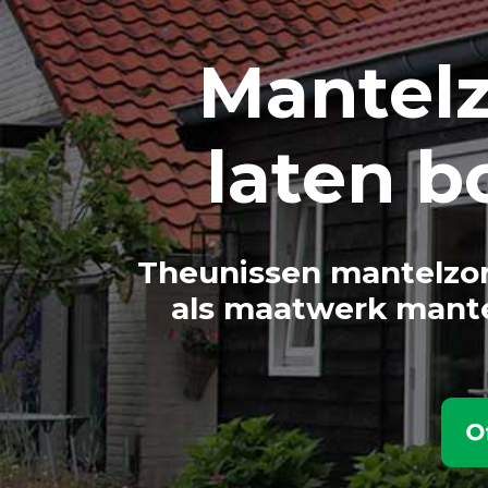
Mantel
laten 
Theunissen mantelzor
als maatwerk mante