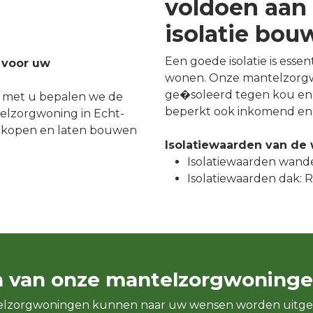
voldoen aan 
isolatie bo
Een goede isolatie is esse
 voor uw
wonen. Onze mantelzorgw
ge�soleerd tegen kou en 
 met u bepalen we de
beperkt ook inkomend en 
elzorgwoning in Echt-
 kopen en laten bouwen
Isolatiewaarden van de
Isolatiewaarden wande
Isolatiewaarden dak: Rc
n van onze mantelzorgwoninge
elzorgwoningen kunnen naar uw wensen worden uitge