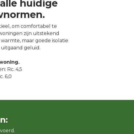
alle huidige
uwnormen.
ntieel, om comfortabel te
oningen zijn uitstekend
warmte, maar goede isolatie
uitgaand geluid.
 woning.
n: Rc. 4,5
. 6,0
n:
voerd.