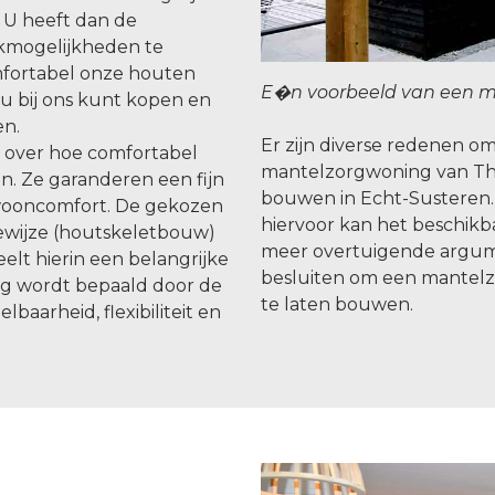
 U heeft dan de
kmogelijkheden te
omfortabel onze houten
E�n voorbeeld van een m
u bij ons kunt kopen en
en.
Er zijn diverse redenen 
n over hoe comfortabel
mantelzorgwoning van Th
. Ze garanderen een fijn
bouwen in Echt-Susteren.
wooncomfort. De gekozen
hiervoor kan het beschikba
wijze (houtskeletbouw)
meer overtuigende argu
lt hierin een belangrijke
besluiten om een mantelz
ng wordt bepaald door de
te laten bouwen.
baarheid, flexibiliteit en