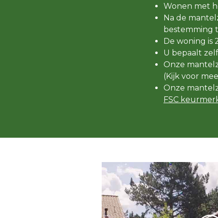
Wonen met he
Na de mantelz
bestemming t
De woning is 
U bepaalt zel
Onze mantelzo
(Kijk voor me
Onze mantelz
FSC keurmerk