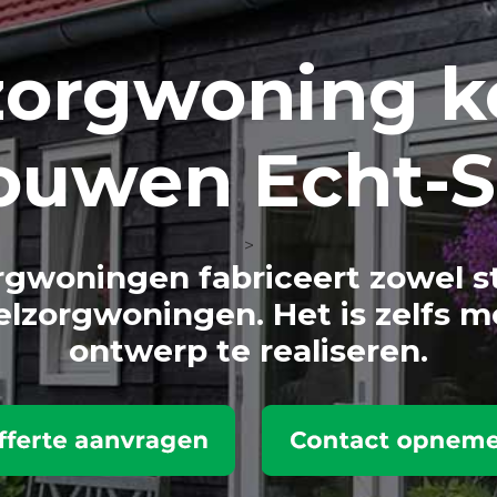
zorg
woning k
bouwen Echt-S
>
gwoningen fabriceert zowel s
lzorgwoningen. Het is zelfs m
ontwerp te realiseren.