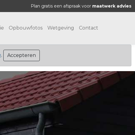
Plan gratis een afspraak voor
maatwerk advies
ie
Opbouwfotos
Wetgeving
Contact
e
.
Accepteren