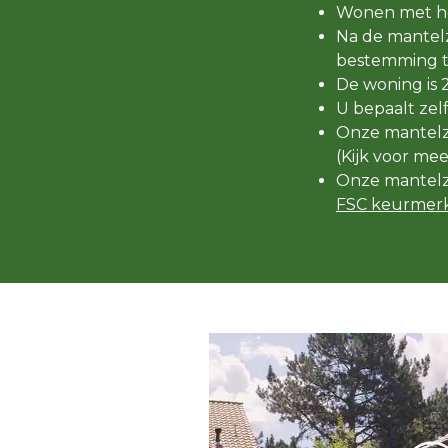
Wonen met he
Na de mantelz
bestemming t
De woning is 
U bepaalt zel
Onze mantelzo
(Kijk voor me
Onze mantelz
FSC keurmerk