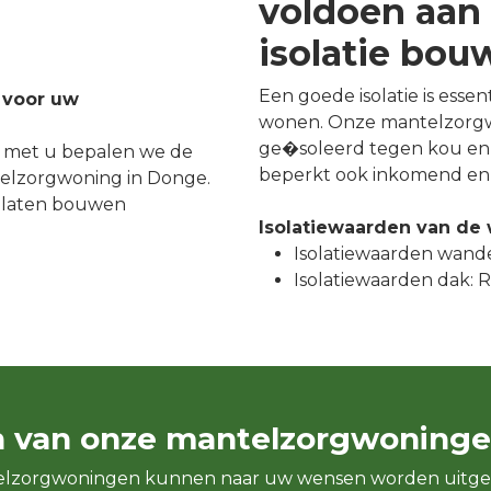
voldoen aan 
isolatie bo
Een goede isolatie is esse
 voor uw
wonen. Onze mantelzorgw
ge�soleerd tegen kou en 
 met u bepalen we de
beperkt ook inkomend en 
elzorgwoning in Donge.
 laten bouwen
Isolatiewaarden van de
Isolatiewaarden wande
Isolatiewaarden dak: Rc
n van onze mantelzorgwoninge
elzorgwoningen kunnen naar uw wensen worden uitge