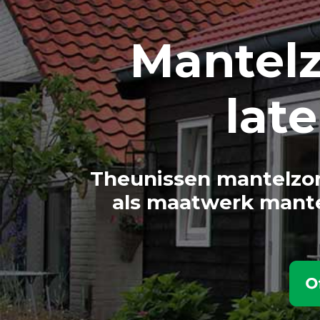
Mantel
lat
Theunissen mantelzor
als maatwerk mante