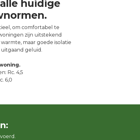
alle huidige
uwnormen.
ntieel, om comfortabel te
oningen zijn uitstekend
warmte, maar goede isolatie
uitgaand geluid.
 woning.
n: Rc. 4,5
. 6,0
n:
voerd.