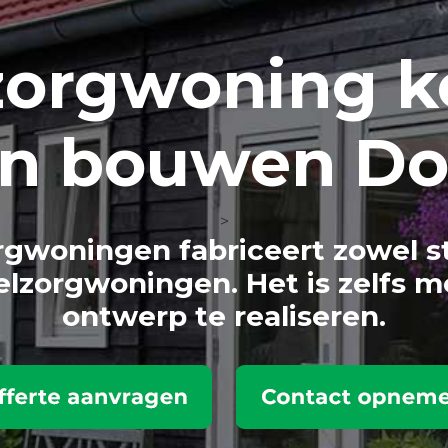
zorg
woning k
en bouwen D
>
gwoningen fabriceert zowel s
lzorgwoningen. Het is zelfs m
ontwerp te realiseren.