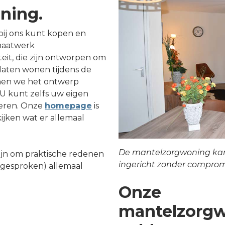
ning.
ij ons kunt kopen en
maatwerk
eit, die zijn ontworpen om
 laten wonen tijdens de
nen we het ontwerp
U kunt zelfs uw eigen
oeren. Onze
homepage
is
ijken wat er allemaal
De mantelzorgwoning ka
jn om praktische redenen
ingericht zonder comprom
afgesproken) allemaal
Onze
mantelzorg