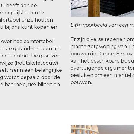
 U heeft dan de
kmogelijkheden te
omfortabel onze houten
E�n voorbeeld van een m
u bij ons kunt kopen en
Er zijn diverse redenen 
n over hoe comfortabel
mantelzorgwoning van Th
. Ze garanderen een fijn
bouwen in Donge. Een ove
wooncomfort. De gekozen
kan het beschikbare budge
wijze (houtskeletbouw)
overtuigende argumente
lt hierin een belangrijke
besluiten om een mantelz
ng wordt bepaald door de
bouwen.
baarheid, flexibiliteit en