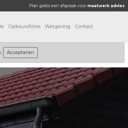
Plan gratis een afspraak voor
maatwerk advies
ie
Opbouwfotos
Wetgeving
Contact
e
.
Accepteren